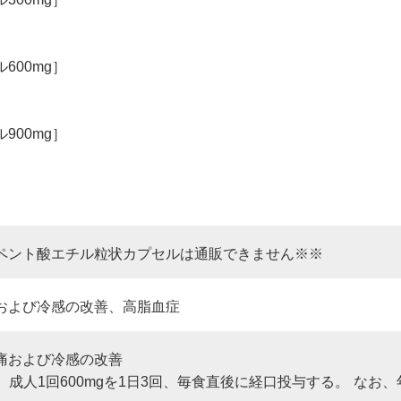
600mg］
900mg］
ペント酸エチル粒状カプセルは通販できません※※
よび冷感の改善、高脂血症
および冷感の改善
、成人1回600mgを1日3回、毎食直後に経口投与する。 なお