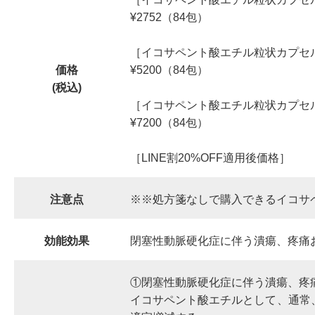
¥2752（84包）
［イコサペント酸エチル粒状カプセル
価格
¥5200（84包）
(税込)
［イコサペント酸エチル粒状カプセル
¥7200（84包）
［LINE割20%OFF適用後価格］
注意点
※※処方箋なしで購入できるイコサ
効能効果
閉塞性動脈硬化症に伴う潰瘍、疼痛お
①閉塞性動脈硬化症に伴う潰瘍、疼痛
イコサペント酸エチルとして、通常