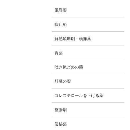
風邪薬
咳止め
解熱鎮痛剤・頭痛薬
胃薬
吐き気どめの薬
肝臓の薬
コレステロールを下げる薬
整腸剤
便秘薬