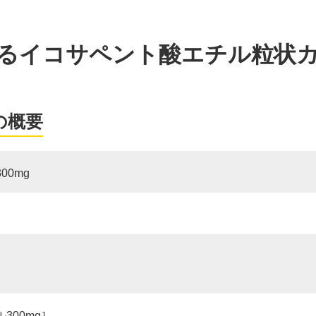
るイコサペント酸エチル粒状
の概要
0mg
300mg］