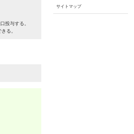
サイトマップ
経口投与する。
゙きる。