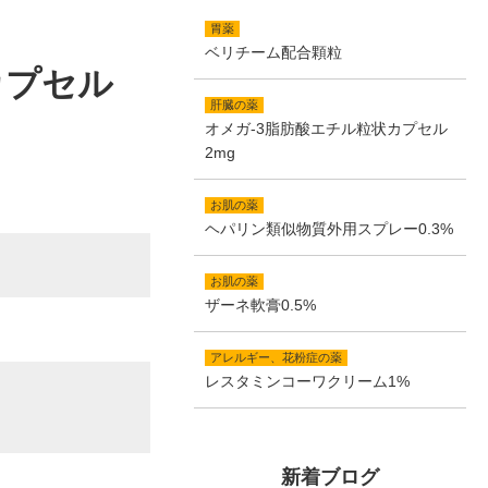
胃薬
ベリチーム配合顆粒
カプセル
肝臓の薬
オメガ-3脂肪酸エチル粒状カプセル
2mg
お肌の薬
ヘパリン類似物質外用スプレー0.3%
お肌の薬
ザーネ軟膏0.5%
アレルギー、花粉症の薬
レスタミンコーワクリーム1%
新着ブログ