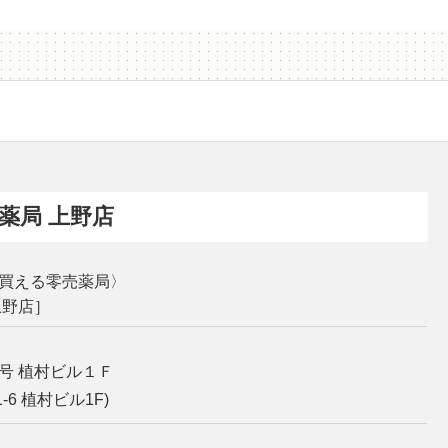
薬局 上野店
買える零売薬局〉
上野店］
号 植村ビル１Ｆ
6 植村ビル1F)