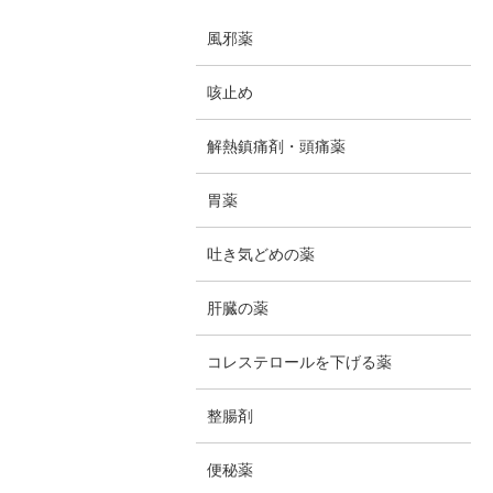
風邪薬
咳止め
解熱鎮痛剤・頭痛薬
胃薬
吐き気どめの薬
肝臓の薬
コレステロールを下げる薬
整腸剤
便秘薬