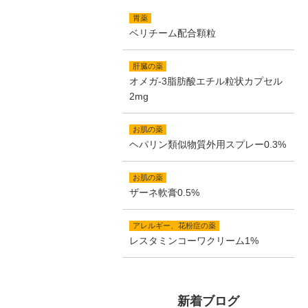
胃薬
ベリチーム配合顆粒
肝臓の薬
オメガ-3脂肪酸エチル粒状カプセル
2mg
お肌の薬
ヘパリン類似物質外用スプレー0.3%
お肌の薬
ザーネ軟膏0.5%
アレルギー、花粉症の薬
レスタミンコーワクリーム1%
新着ブログ