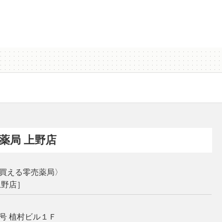
薬局 上野店
買える零売薬局〉
上野店］
号 植村ビル１Ｆ