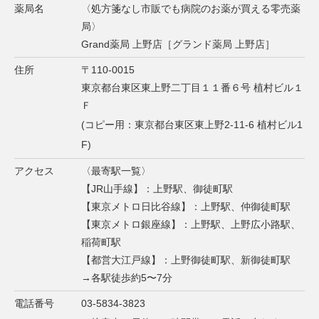
薬局名
〈処方箋なし市販でも病院のお薬が買える零売薬
局〉
Grand薬局 上野店［グランド薬局 上野店］
住所
〒110-0015
東京都台東区東上野二丁目１１番６号 植村ビル１
Ｆ
(コピー用：東京都台東区東上野2-11-6 植村ビル1
F)
アクセス
〈最寄駅一覧〉
【JR山手線】：上野駅、御徒町駅
【東京メトロ日比谷線】：上野駅、仲御徒町駅
【東京メトロ銀座線】：上野駅、上野広小路駅、
稲荷町駅
【都営大江戸線】：上野御徒町駅、新御徒町駅
→各駅徒歩約5〜7分
電話番号
03-5834-3823