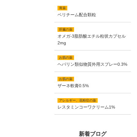
胃薬
ベリチーム配合顆粒
肝臓の薬
オメガ-3脂肪酸エチル粒状カプセル
2mg
お肌の薬
ヘパリン類似物質外用スプレー0.3%
お肌の薬
ザーネ軟膏0.5%
アレルギー、花粉症の薬
レスタミンコーワクリーム1%
新着ブログ