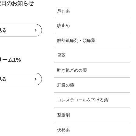
営業日のお知らせ
風邪薬
咳止め
解熱鎮痛剤・頭痛薬
胃薬
ーム1%
吐き気どめの薬
肝臓の薬
コレステロールを下げる薬
整腸剤
便秘薬