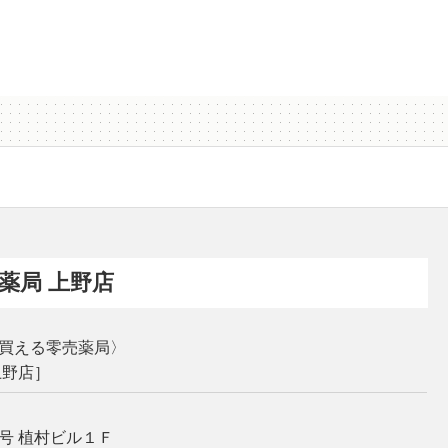
薬局 上野店
買える零売薬局〉
上野店］
号 植村ビル１Ｆ