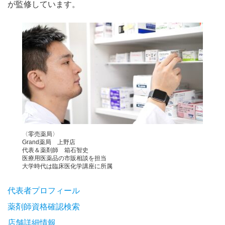
が監修しています。
〈零売薬局〉
Grand薬局 上野店
代表＆薬剤師 箱石智史
医療用医薬品の市販相談を担当
大学時代は臨床医化学講座に所属
代表者プロフィール
薬剤師資格確認検索
店舗詳細情報