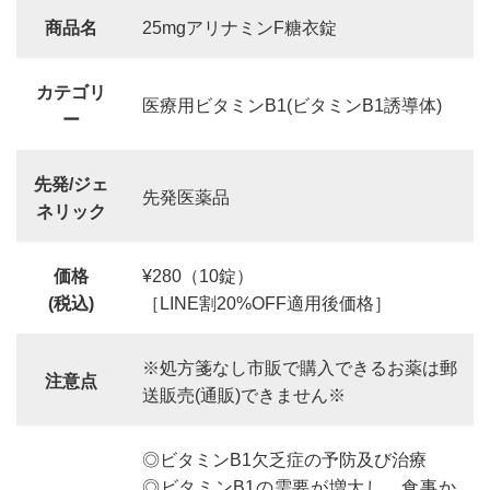
商品名
25mgアリナミンF糖衣錠
カテゴリ
医療用ビタミンB1(ビタミンB1誘導体)
ー
先発/ジェ
先発医薬品
ネリック
価格
¥280（10錠）
(税込)
［LINE割20%OFF適用後価格］
※処方箋なし市販で購入できるお薬は郵
注意点
送販売(通販)できません※
◎ビタミンB1欠乏症の予防及び治療
◎ビタミンB1の需要が増大し、食事か