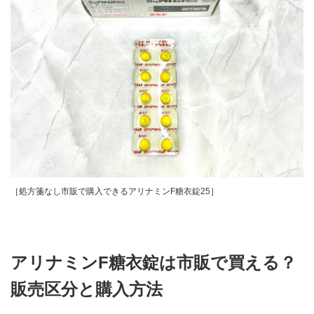
［処方箋なし市販で購入できるアリナミンF糖衣錠25］
アリナミンF糖衣錠は市販で買える？
販売区分と購入方法