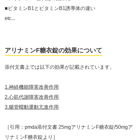
■ビタミンB1とビタミンB1誘導体の違い
etc...
アリナミンF糖衣錠の効果について
添付文書上では以下の効果が記載されています。
1.神経機能障害改善作用
2.心筋代謝障害改善作用
3.腸管蠕動運動亢進作用
［引用：pmda添付文書 25mgアリナミンF糖衣錠/50mgア
リナミンF糖衣錠より］