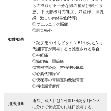
らの摂取が不十分な際の補給(消耗性疾
患、甲状腺機能亢進症、妊産婦、授乳
婦、激しい肉体労働時等)
◎ウェルニッケ脳症
◎脚気衝心
効能効果
下記疾患のうちビタミンB1の欠乏又は
代謝障害が関与すると推定される場合
◎神経痛
◎筋肉痛、関節痛
◎末梢神経炎、末梢神経麻痺
◎心筋代謝障害
◎便秘等の胃腸運動機能障害
◎術後腸管麻痺
通常、成人には1日量1~4錠を1日1~3回
用法用量
に分けて食後直ちに経口投与する。