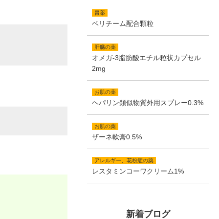
胃薬
ベリチーム配合顆粒
肝臓の薬
オメガ-3脂肪酸エチル粒状カプセル
2mg
お肌の薬
ヘパリン類似物質外用スプレー0.3%
お肌の薬
ザーネ軟膏0.5%
アレルギー、花粉症の薬
レスタミンコーワクリーム1%
新着ブログ