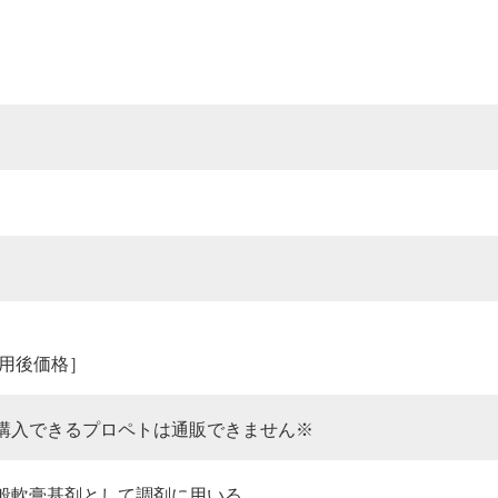
F適用後価格］
購入できるプロペトは通販できません※
般軟膏基剤として調剤に用いる。