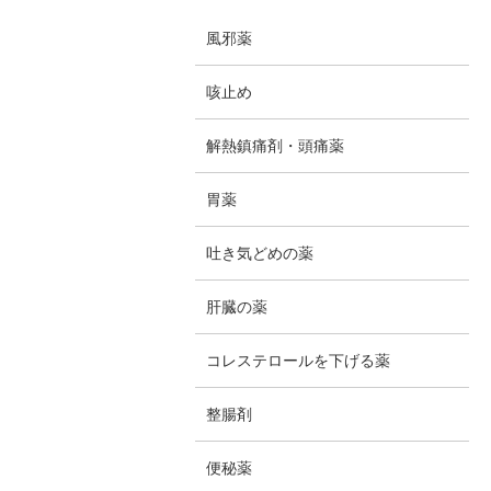
風邪薬
咳止め
解熱鎮痛剤・頭痛薬
胃薬
吐き気どめの薬
肝臓の薬
コレステロールを下げる薬
整腸剤
便秘薬