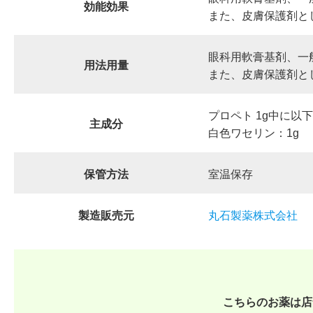
効能効果
また、皮膚保護剤と
眼科用軟膏基剤、一
用法用量
また、皮膚保護剤と
プロペト 1g中に以
主成分
白色ワセリン：1g
保管方法
室温保存
製造販売元
丸石製薬株式会社
こちらのお薬は店