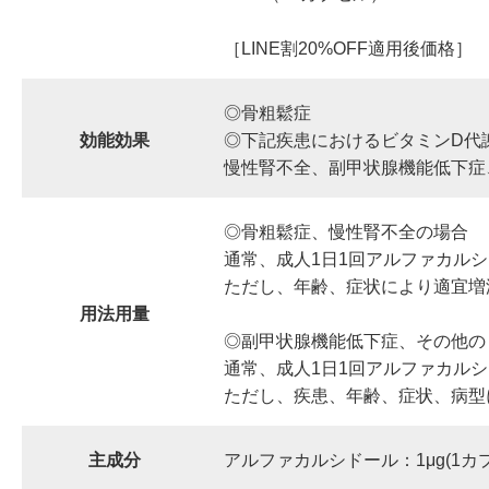
［LINE割20%OFF適用後価格］
◎骨粗鬆症
効能効果
◎下記疾患におけるビタミンD代
慢性腎不全、副甲状腺機能低下症
◎骨粗鬆症、慢性腎不全の場合
通常、成人1日1回アルファカルシド
ただし、年齢、症状により適宜
用法用量
◎副甲状腺機能低下症、その他の
通常、成人1日1回アルファカルシド
ただし、疾患、年齢、症状、病
主成分
アルファカルシドール：1μg(1カ