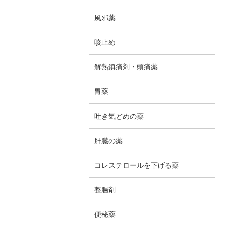
風邪薬
咳止め
解熱鎮痛剤・頭痛薬
胃薬
吐き気どめの薬
肝臓の薬
コレステロールを下げる薬
整腸剤
便秘薬