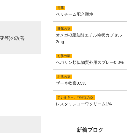
胃薬
ベリチーム配合顆粒
肝臓の薬
オメガ-3脂肪酸エチル粒状カプセル
変等)の改善
2mg
お肌の薬
ヘパリン類似物質外用スプレー0.3%
お肌の薬
ザーネ軟膏0.5%
アレルギー、花粉症の薬
レスタミンコーワクリーム1%
新着ブログ