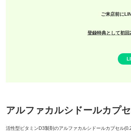
ご来店前にLI
登録特典として初回2
L
アルファカルシドールカプセル0.
活性型ビタミンD3製剤のアルファカルシドールカプセル(0.25μg/