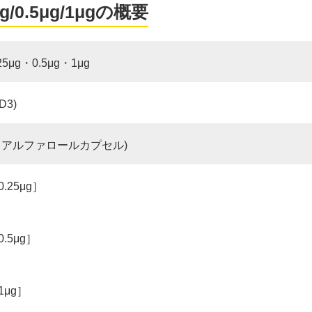
.5μg/1μgの概要
g・0.5μg・1μg
3)
：アルファロールカプセル)
25μg］
5μg］
μg］