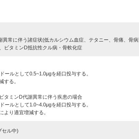
謝異常に伴う諸症状(低カルシウム血症、テタニー、骨痛、骨病
、ビタミンD抵抗性クル病・骨軟化症
ールとして0.5~1.0μgを経口投与する。
増減する。
ビタミンD代謝異常に伴う疾患の場合
ールとして1.0~4.0μgを経口投与する。
型により適宜増減する。
プセル中)