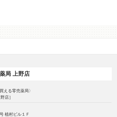
薬局 上野店
買える零売薬局〉
上野店］
号 植村ビル１Ｆ