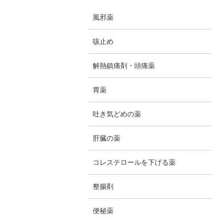
風邪薬
咳止め
解熱鎮痛剤・頭痛薬
胃薬
吐き気どめの薬
肝臓の薬
コレステロールを下げる薬
整腸剤
便秘薬