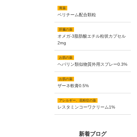
胃薬
ベリチーム配合顆粒
肝臓の薬
オメガ-3脂肪酸エチル粒状カプセル
2mg
お肌の薬
ヘパリン類似物質外用スプレー0.3%
お肌の薬
ザーネ軟膏0.5%
アレルギー、花粉症の薬
レスタミンコーワクリーム1%
新着ブログ