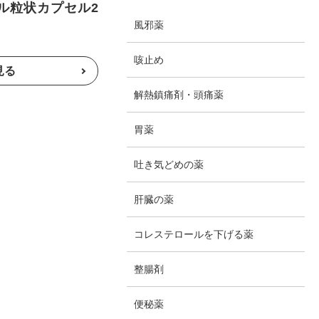
ル粒状カプセル2
風邪薬
咳止め
解熱鎮痛剤・頭痛薬
胃薬
吐き気どめの薬
肝臓の薬
コレステロールを下げる薬
整腸剤
便秘薬