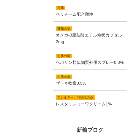
胃薬
ベリチーム配合顆粒
肝臓の薬
オメガ-3脂肪酸エチル粒状カプセル
2mg
お肌の薬
ヘパリン類似物質外用スプレー0.3%
お肌の薬
ザーネ軟膏0.5%
アレルギー、花粉症の薬
レスタミンコーワクリーム1%
新着ブログ