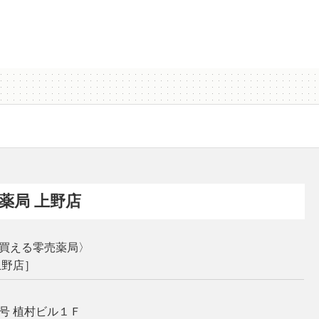
薬局 上野店
買える零売薬局〉
上野店］
号 植村ビル１Ｆ