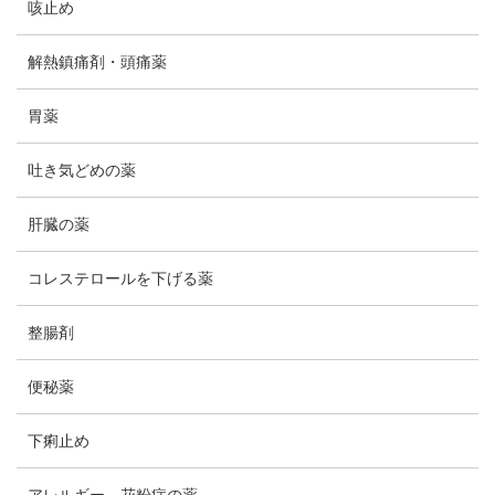
咳止め
解熱鎮痛剤・頭痛薬
胃薬
吐き気どめの薬
肝臓の薬
コレステロールを下げる薬
整腸剤
便秘薬
下痢止め