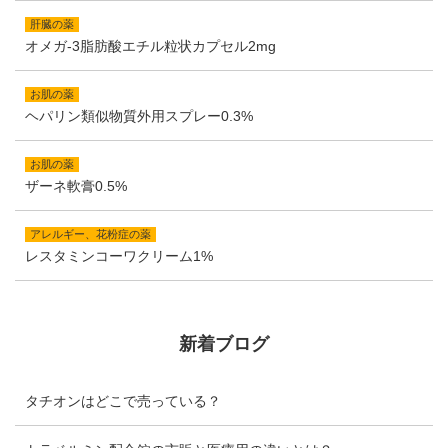
肝臓の薬
オメガ-3脂肪酸エチル粒状カプセル2mg
お肌の薬
ヘパリン類似物質外用スプレー0.3%
お肌の薬
ザーネ軟膏0.5%
アレルギー、花粉症の薬
レスタミンコーワクリーム1%
新着ブログ
タチオンはどこで売っている？