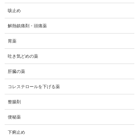
咳止め
解熱鎮痛剤・頭痛薬
胃薬
吐き気どめの薬
肝臓の薬
コレステロールを下げる薬
整腸剤
便秘薬
下痢止め