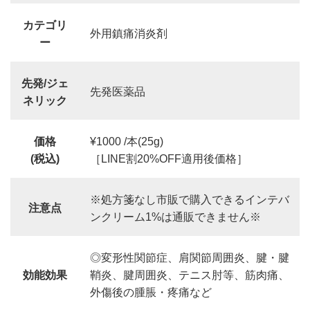
カテゴリ
外用鎮痛消炎剤
ー
先発/ジェ
先発医薬品
ネリック
価格
¥1000 /本(25g)
(税込)
［LINE割20%OFF適用後価格］
※処方箋なし市販で購入できるインテバ
注意点
ンクリーム1%は通販できません※
◎変形性関節症、肩関節周囲炎、腱・腱
効能効果
鞘炎、腱周囲炎、テニス肘等、筋肉痛、
外傷後の腫脹・疼痛など