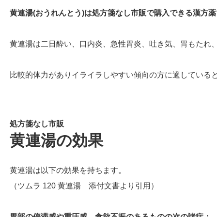
黄連湯(おうれんとう)は処方箋なし市販で購入できる漢方
黄連湯は二日酔い、口内炎、急性胃炎、吐き気、胃もたれ
比較的体力がありイライラしやすい傾向の方に適している
処方箋なし市販
黄連湯の効果
黄連湯は以下の効果を持ちます。
（ツムラ 120 黄連湯 添付文書より引用）
胃部の停滞感や重圧感、食欲不振のあるものの次の諸症：