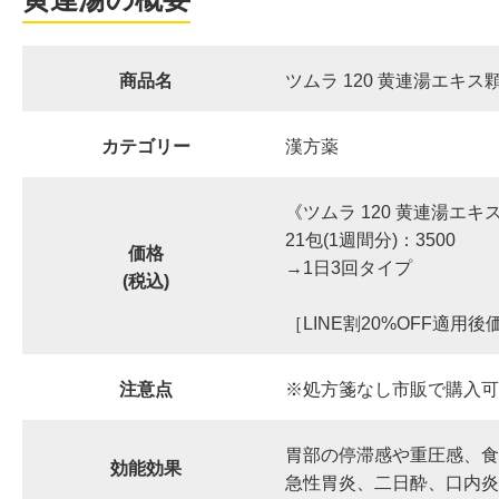
商品名
ツムラ 120 黄連湯エキス
カテゴリー
漢方薬
《ツムラ 120 黄連湯エキ
21包(1週間分)：3500
価格
→1日3回タイプ
(税込)
［LINE割20%OFF適用後
注意点
※処方箋なし市販で購入可
胃部の停滞感や重圧感、食
効能効果
急性胃炎、二日酔、口内炎