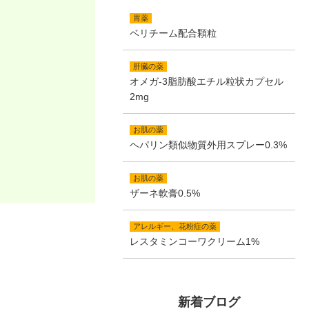
胃薬
ベリチーム配合顆粒
肝臓の薬
オメガ-3脂肪酸エチル粒状カプセル
2mg
お肌の薬
ヘパリン類似物質外用スプレー0.3%
お肌の薬
ザーネ軟膏0.5%
アレルギー、花粉症の薬
レスタミンコーワクリーム1%
新着ブログ