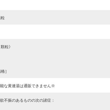
顆粒
ス顆粒》
価格］
能な黄連湯は通販できません※
欲不振のあるものの次の諸症：