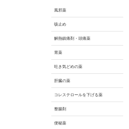
風邪薬
咳止め
解熱鎮痛剤・頭痛薬
胃薬
吐き気どめの薬
肝臓の薬
コレステロールを下げる薬
整腸剤
便秘薬