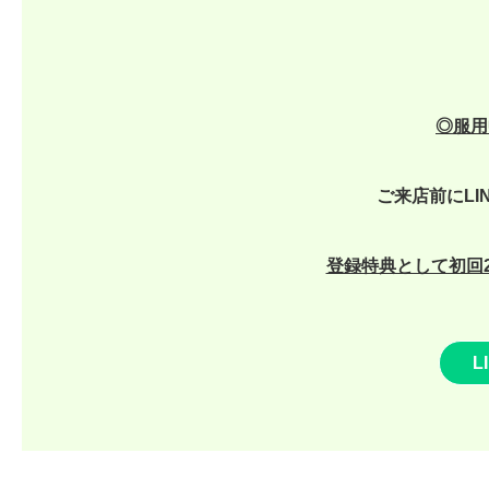
◎
服用
ご来店前にLI
登録特典として初回2
L