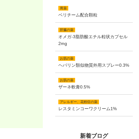
胃薬
ベリチーム配合顆粒
肝臓の薬
オメガ-3脂肪酸エチル粒状カプセル
2mg
お肌の薬
ヘパリン類似物質外用スプレー0.3%
お肌の薬
ザーネ軟膏0.5%
アレルギー、花粉症の薬
レスタミンコーワクリーム1%
新着ブログ