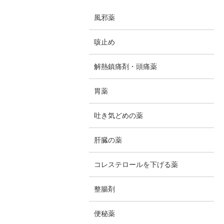
風邪薬
咳止め
解熱鎮痛剤・頭痛薬
胃薬
吐き気どめの薬
肝臓の薬
コレステロールを下げる薬
整腸剤
便秘薬