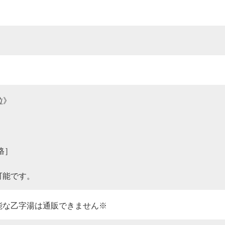
粒》
格］
可能です。
能な乙字湯は通販できません※