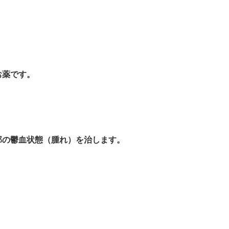
お薬です。
部の鬱血状態（腫れ）を治します。