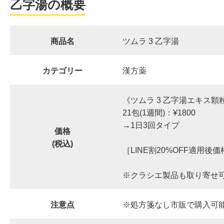
乙字湯の概要
商品名
ツムラ 3 乙字湯
カテゴリー
漢方薬
《ツムラ 3 乙字湯エキス顆
21包(1週間)：¥1800
→1日3回タイプ
価格
(税込)
［LINE割20%OFF適用後価
※クラシエ製品も取り寄せ
注意点
※処方箋なし市販で購入可