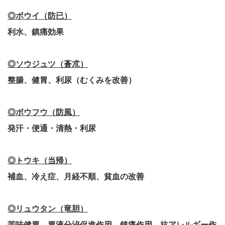
◎ボウイ（防已）
利水、鎮痛効果
◎ソウジュツ（蒼朮）
整腸、健胃、利尿（むくみを改善）
◎ボウフウ（防風）
発汗・便通・清熱・利尿
◎トウキ（当帰）
補血、冷え症、月経不順、貧血の改善
◎リュウタン（竜胆）
苦味健胃、胃液分泌促進作用、鎮痛作用、抗アレルギー作