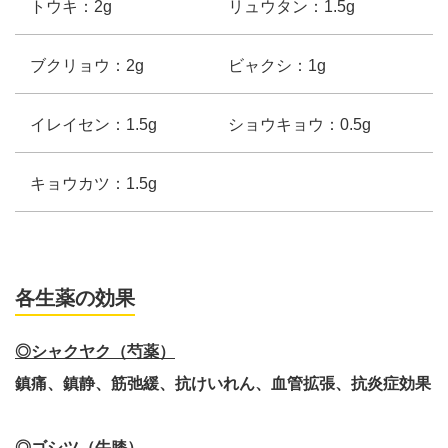
トウキ：2g
リュウタン：1.5g
ブクリョウ：2g
ビャクシ：1g
イレイセン：1.5g
ショウキョウ：0.5g
キョウカツ：1.5g
各生薬の効果
◎シャクヤク（芍薬）
鎮痛、鎮静、筋弛緩、抗けいれん、血管拡張、抗炎症効果
◎ゴシツ（牛膝）