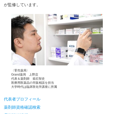
が監修しています。
〈零売薬局〉
Grand薬局 上野店
代表＆薬剤師 箱石智史
医療用医薬品の市販相談を担当
大学時代は臨床医化学講座に所属
代表者プロフィール
薬剤師資格確認検索