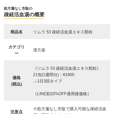
処方箋なし市販の
疎経活血湯の概要
商品名
ツムラ 53 疎経活血湯エキス顆粒
カテゴリ
漢方薬
ー
《ツムラ 53 疎経活血湯エキス顆粒》
21包(1週間分)：¥1800
価格
→1日3回タイプ
(税込)
［LINE割20%OFF適用後価格］
※処方箋なし市販で購入可能な疎経活血
注意点