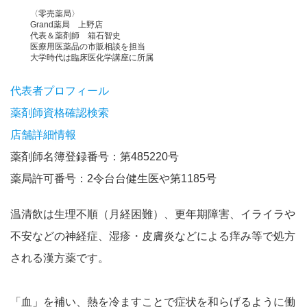
〈零売薬局〉
Grand薬局 上野店
代表＆薬剤師 箱石智史
医療用医薬品の市販相談を担当
大学時代は臨床医化学講座に所属
代表者プロフィール
薬剤師資格確認検索
店舗詳細情報
薬剤師名簿登録番号：第485220号
薬局許可番号：2令台台健生医や第1185号
温清飲は生理不順（月経困難）、更年期障害、イライラや
不安などの神経症、湿疹・皮膚炎などによる痒み等で処方
される漢方薬です。
「血」を補い、熱を冷ますことで症状を和らげるように働