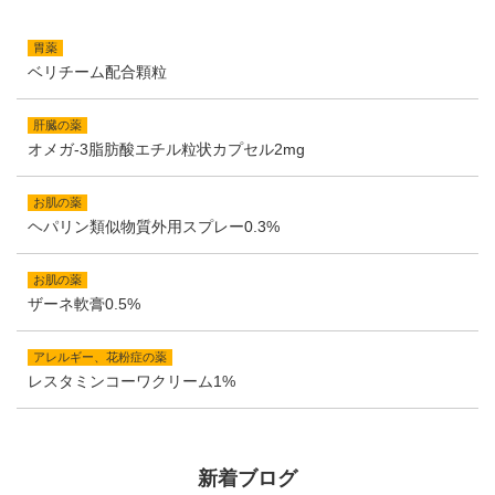
胃薬
ベリチーム配合顆粒
肝臓の薬
オメガ-3脂肪酸エチル粒状カプセル2mg
お肌の薬
ヘパリン類似物質外用スプレー0.3%
お肌の薬
ザーネ軟膏0.5%
アレルギー、花粉症の薬
レスタミンコーワクリーム1%
新着ブログ