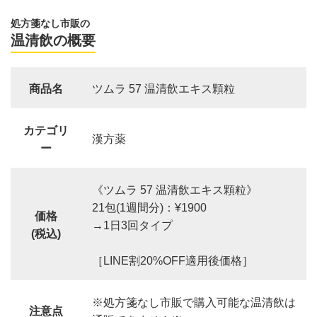
処方箋なし市販の
温清飲の概要
商品名
ツムラ 57 温清飲エキス顆粒
カテゴリ
漢方薬
ー
《ツムラ 57 温清飲エキス顆粒》
21包(1週間分)：¥1900
価格
→1日3回タイプ
(税込)
［LINE割20%OFF適用後価格］
※処方箋なし市販で購入可能な温清飲は
注意点