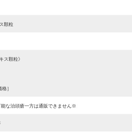
キス顆粒
エキス顆粒》
後価格］
可能な治頭瘡一方は通販できません※
疹