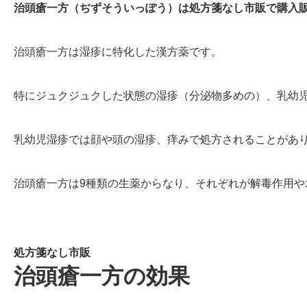
治頭瘡一方
（ぢずそういっぽう）は
処方箋なし市販で購入
治頭瘡一方は湿疹に特化した漢方薬です。
特にジュクジュクした状態の湿疹（分泌物多めの）、乳幼
乳幼児湿疹では顔や頭の湿疹、痒みで処方されることがあ
治頭瘡一方は9種類の生薬からなり、それぞれが解毒作用
処方箋なし市販
治頭瘡一方の効果