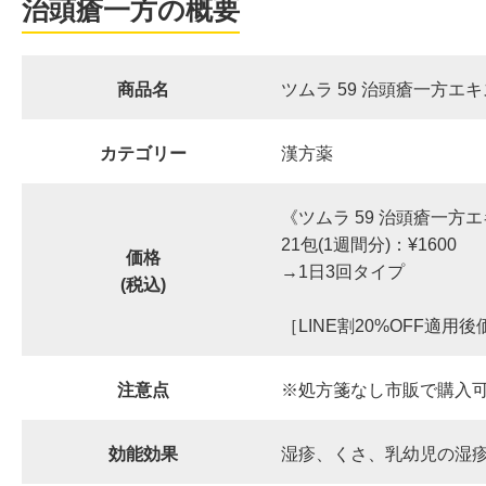
治頭瘡一方の概要
商品名
ツムラ 59 治頭瘡一方エ
カテゴリー
漢方薬
《ツムラ 59 治頭瘡一方
21包(1週間分)：¥1600
価格
→1日3回タイプ
(税込)
［LINE割20%OFF適用
注意点
※処方箋なし市販で購入
効能効果
湿疹、くさ、乳幼児の湿