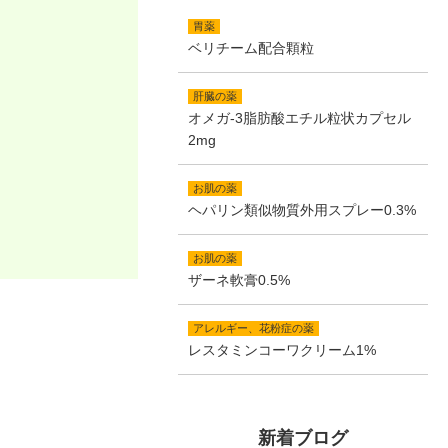
胃薬
ベリチーム配合顆粒
肝臓の薬
オメガ-3脂肪酸エチル粒状カプセル
2mg
お肌の薬
ヘパリン類似物質外用スプレー0.3%
お肌の薬
ザーネ軟膏0.5%
アレルギー、花粉症の薬
レスタミンコーワクリーム1%
新着ブログ