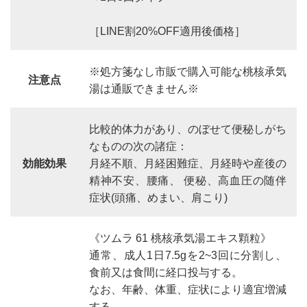
［LINE割20%OFF適用後価格］
※処方箋なし市販で購入可能な桃核承気
注意点
湯は通販できません※
比較的体力があり、のぼせて便秘しがち
なものの次の諸症：
効能効果
月経不順、月経困難症、月経時や産後の
精神不安、腰痛、 便秘、高血圧の随伴
症状(頭痛、めまい、肩こり)
《ツムラ 61 桃核承気湯エキス顆粒》
通常、成人1日7.5gを2~3回に分割し、
食前又は食間に経口投与する。
なお、年齢、体重、症状により適宜増減
する。