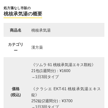
処方箋なし市販の
桃核承気湯の概要
商品名
桃核承気湯
カテゴリ
漢方薬
ー
《ツムラ 61 桃核承気湯エキス顆粒》
21包(1週間分)：¥1600
→1日3回タイプ
価格
《クラシエ EKT-61 桃核承気湯エキス
(税込)
錠》
252錠(2週間分)：¥3700
→1日3回タイプ