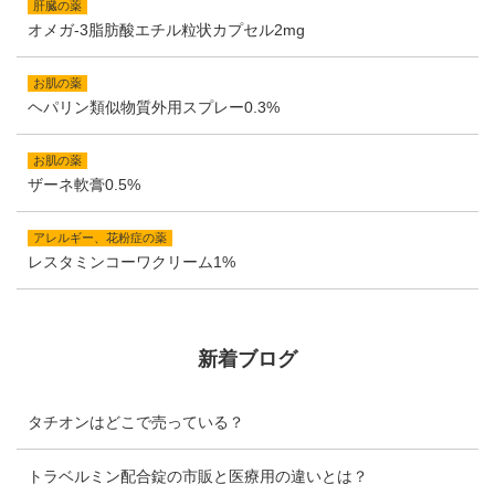
肝臓の薬
オメガ-3脂肪酸エチル粒状カプセル2mg
お肌の薬
ヘパリン類似物質外用スプレー0.3%
お肌の薬
ザーネ軟膏0.5%
アレルギー、花粉症の薬
レスタミンコーワクリーム1%
新着ブログ
タチオンはどこで売っている？
トラベルミン配合錠の市販と医療用の違いとは？