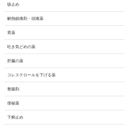
咳止め
解熱鎮痛剤・頭痛薬
胃薬
吐き気どめの薬
肝臓の薬
コレステロールを下げる薬
整腸剤
便秘薬
下痢止め