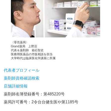
〈零売薬局〉
Grand薬局 上野店
代表＆薬剤師 箱石智史
医療用医薬品の市販相談を担当
大学時代は臨床医化学講座に所属
代表者プロフィール
薬剤師資格確認検索
店舗詳細情報
薬剤師名簿登録番号：第485220号
薬局許可番号：2令台台健生医や第1185号