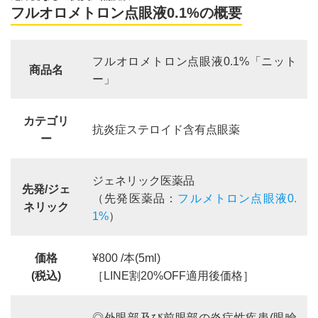
フルオロメトロン点眼液0.1%の概要
フルオロメトロン点眼液0.1%「ニット
商品名
ー」
カテゴリ
抗炎症ステロイド含有点眼薬
ー
ジェネリック医薬品
先発/ジェ
（先発医薬品：
フルメトロン点眼液0.
ネリック
1%
）
価格
¥800 /本(5ml)
(税込)
［LINE割20%OFF適用後価格］
◎外眼部及び前眼部の炎症性疾患(眼瞼