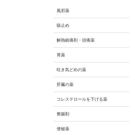
風邪薬
咳止め
解熱鎮痛剤・頭痛薬
胃薬
吐き気どめの薬
肝臓の薬
コレステロールを下げる薬
整腸剤
便秘薬