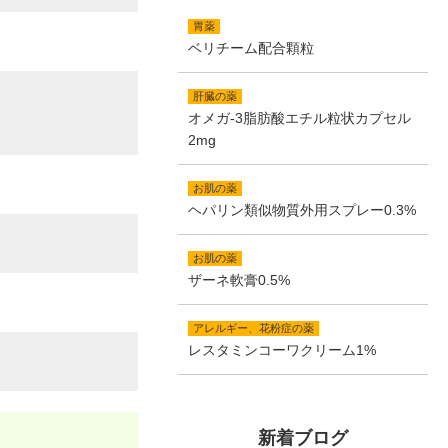
胃薬
ベリチーム配合顆粒
肝臓の薬
オメガ-3脂肪酸エチル粒状カプセル
2mg
お肌の薬
ヘパリン類似物質外用スプレー0.3%
お肌の薬
ザーネ軟膏0.5%
アレルギー、花粉症の薬
レスタミンコーワクリーム1%
新着ブログ