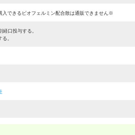
購入できるビオフェルミン配合散は通販できません※
分割経口投与する。
する。
社