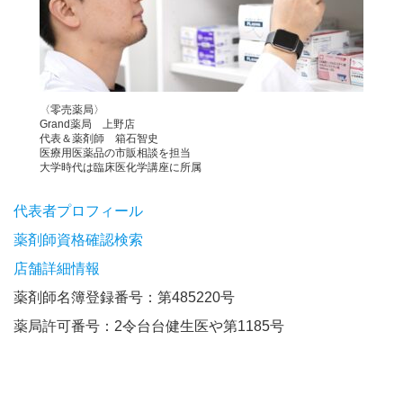
〈零売薬局〉
Grand薬局 上野店
代表＆薬剤師 箱石智史
医療用医薬品の市販相談を担当
大学時代は臨床医化学講座に所属
代表者プロフィール
薬剤師資格確認検索
店舗詳細情報
薬剤師名簿登録番号：第485220号
薬局許可番号：2令台台健生医や第1185号