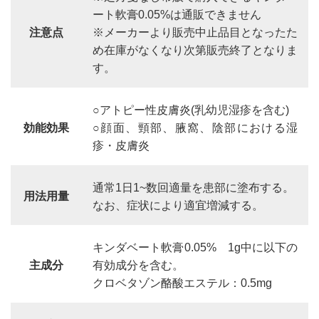
ート軟膏0.05%は通販できません
注意点
※メーカーより販売中止品目となったた
め在庫がなくなり次第販売終了となりま
す。
○アトピー性皮膚炎(乳幼児湿疹を含む)
効能効果
○顔面、頸部、腋窩、陰部における湿
疹・皮膚炎
通常1日1~数回適量を患部に塗布する。
用法用量
なお、症状により適宜増減する。
キンダベート軟膏0.05% 1g中に以下の
主成分
有効成分を含む。
クロベタゾン酪酸エステル：0.5mg