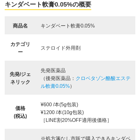
キンダベート軟膏0.05%の概要
商品名
キンダベート軟膏0.05%
カテゴリ
ステロイド外用剤
ー
先発医薬品
先発/ジェ
（後発医薬品：
クロベタゾン酪酸エステ
ネリック
ル軟膏0.05%
）
¥600 /本(5g包装)
価格
¥1200 /本(10g包装)
(税込)
［LINE割20%OFF適用後価格］
※処方箋なし市販で購入できるキンダベ