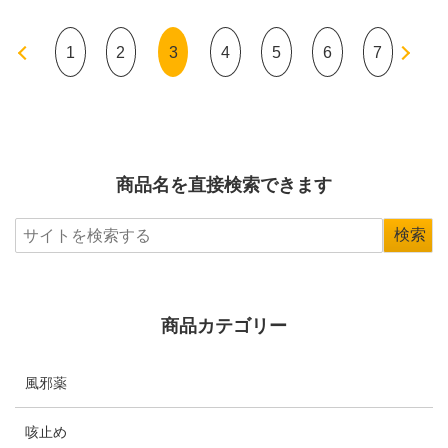
«
1
2
3
4
5
6
7
»
商品名を直接検索できます
商品カテゴリー
風邪薬
咳止め