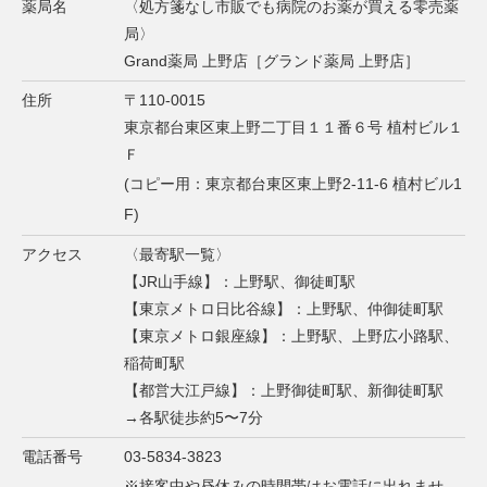
薬局名
〈処方箋なし市販でも病院のお薬が買える零売薬
局〉
Grand薬局 上野店［グランド薬局 上野店］
住所
〒110-0015
東京都台東区東上野二丁目１１番６号 植村ビル１
Ｆ
(コピー用：東京都台東区東上野2-11-6 植村ビル1
F)
アクセス
〈最寄駅一覧〉
【JR山手線】：上野駅、御徒町駅
【東京メトロ日比谷線】：上野駅、仲御徒町駅
【東京メトロ銀座線】：上野駅、上野広小路駅、
稲荷町駅
【都営大江戸線】：上野御徒町駅、新御徒町駅
→各駅徒歩約5〜7分
電話番号
03-5834-3823
※接客中や昼休みの時間帯はお電話に出れませ