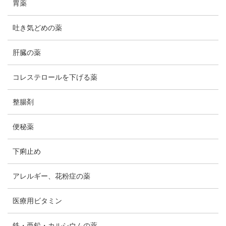
胃薬
吐き気どめの薬
肝臓の薬
コレステロールを下げる薬
整腸剤
便秘薬
下痢止め
アレルギー、花粉症の薬
医療用ビタミン
鉄・亜鉛・カルシウムの薬