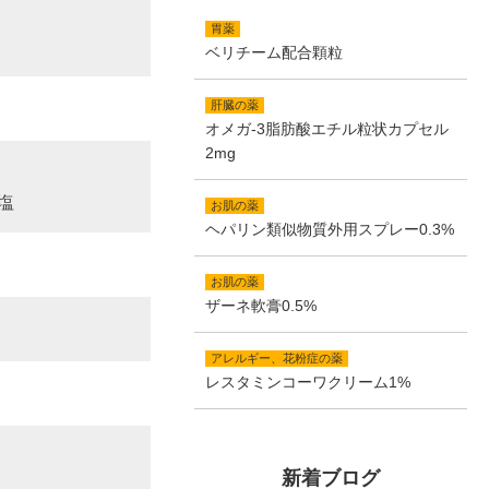
胃薬
ベリチーム配合顆粒
肝臓の薬
オメガ-3脂肪酸エチル粒状カプセル
2mg
塩
お肌の薬
ヘパリン類似物質外用スプレー0.3%
お肌の薬
ザーネ軟膏0.5%
アレルギー、花粉症の薬
レスタミンコーワクリーム1%
新着ブログ