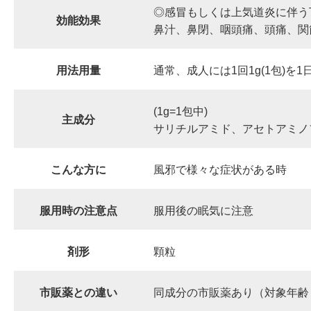
◎感冒もしくは上気道炎に伴う
効能効果
鼻汁、鼻閉、咽頭痛、頭痛、関
用法用量
通常、成人には1回1g(1包)を
(1g=1包中)
主成分
サリチルアミド、アセトアミノ
こんな方に
風邪で様々な症状がある時
服用時の注意点
服用後の眠気に注意
剤形
顆粒
市販薬との違い
同成分の市販薬あり（対象年齢