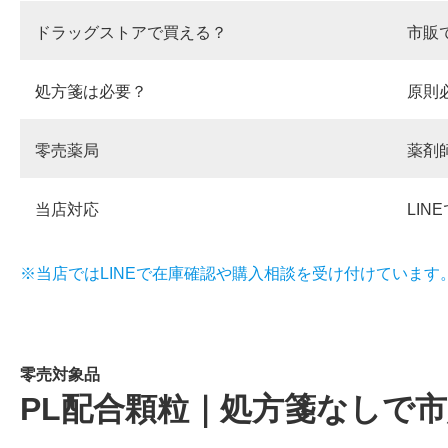
ドラッグストアで買える？
市販
処方箋は必要？
原則
零売薬局
薬剤
当店対応
LIN
※当店ではLINEで在庫確認や購入相談を受け付けています
零売対象品
PL配合顆粒｜処方箋なしで