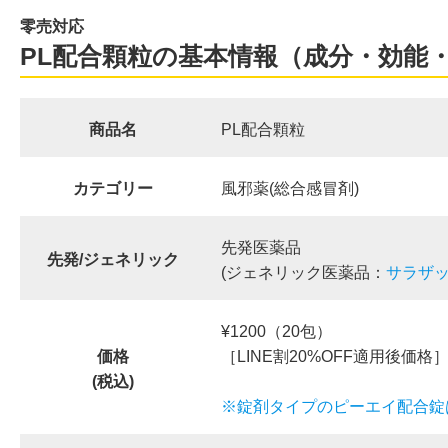
零売対応
PL配合顆粒の基本情報（成分・効能
商品名
PL配合顆粒
カテゴリー
風邪薬(総合感冒剤)
先発医薬品
先発/ジェネリック
(ジェネリック医薬品：
サラザ
¥1200（20包）
価格
［LINE割20%OFF適用後価格
(税込)
※錠剤タイプのピーエイ配合錠