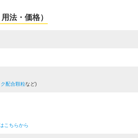
・用法・価格）
ック配合顆粒
など)
］
はこちらから