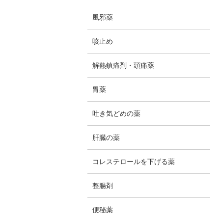
風邪薬
咳止め
解熱鎮痛剤・頭痛薬
胃薬
吐き気どめの薬
肝臓の薬
コレステロールを下げる薬
整腸剤
便秘薬