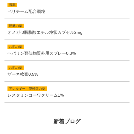
胃薬
ベリチーム配合顆粒
肝臓の薬
オメガ-3脂肪酸エチル粒状カプセル2mg
お肌の薬
ヘパリン類似物質外用スプレー0.3%
お肌の薬
ザーネ軟膏0.5%
アレルギー、花粉症の薬
レスタミンコーワクリーム1%
新着ブログ