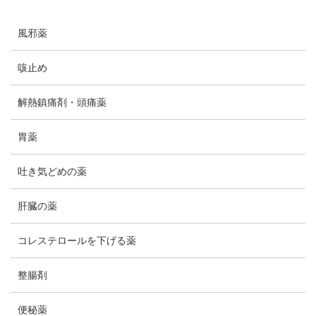
風邪薬
咳止め
解熱鎮痛剤・頭痛薬
胃薬
吐き気どめの薬
肝臓の薬
コレステロールを下げる薬
整腸剤
便秘薬