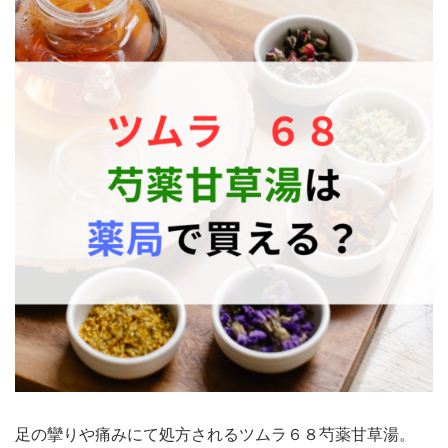
足の攣りや痛みにて処方されるツムラ６８芍薬甘草湯。