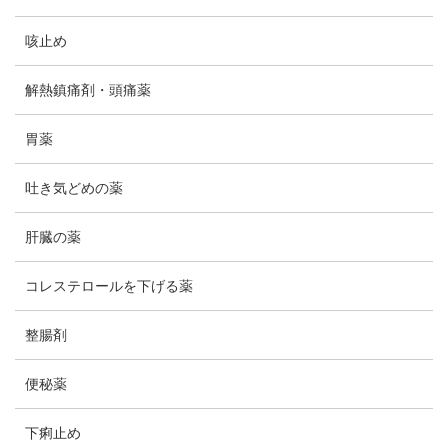
咳止め
解熱鎮痛剤・頭痛薬
胃薬
吐き気どめの薬
肝臓の薬
コレステロールを下げる薬
整腸剤
便秘薬
下痢止め