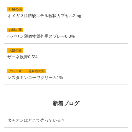
肝臓の薬
オメガ-3脂肪酸エチル粒状カプセル2mg
お肌の薬
ヘパリン類似物質外用スプレー0.3%
お肌の薬
ザーネ軟膏0.5%
アレルギー、花粉症の薬
レスタミンコーワクリーム1%
新着ブログ
タチオンはどこで売っている？