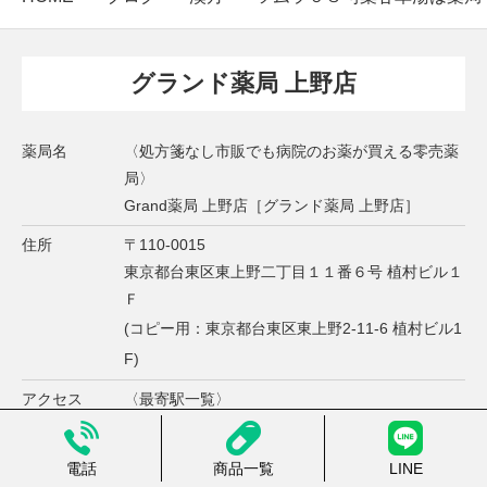
グランド薬局 上野店
薬局名
〈処方箋なし市販でも病院のお薬が買える零売薬
局〉
Grand薬局 上野店［グランド薬局 上野店］
住所
〒110-0015
東京都台東区東上野二丁目１１番６号 植村ビル１
Ｆ
(コピー用：東京都台東区東上野2-11-6 植村ビル1
F)
アクセス
〈最寄駅一覧〉
【JR山手線】：上野駅、御徒町駅
【東京メトロ日比谷線】：上野駅、仲御徒町駅
電話
商品一覧
LINE
【東京メトロ銀座線】：上野駅、上野広小路駅、