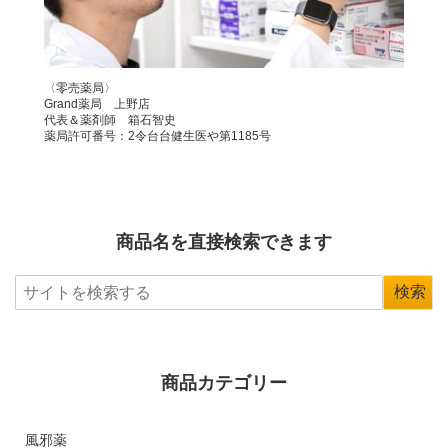
〈零売薬局〉
Grand薬局 上野店
代表＆薬剤師 箱石智史
薬局許可番号：2令台台健生医や第1185号
商品名を直接検索できます
商品カテゴリー
風邪薬