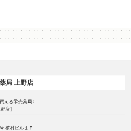
薬局 上野店
買える零売薬局〉
上野店］
号 植村ビル１Ｆ