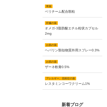
胃薬
ベリチーム配合顆粒
肝臓の薬
オメガ-3脂肪酸エチル粒状カプセル
2mg
お肌の薬
ヘパリン類似物質外用スプレー0.3%
お肌の薬
ザーネ軟膏0.5%
アレルギー、花粉症の薬
レスタミンコーワクリーム1%
新着ブログ