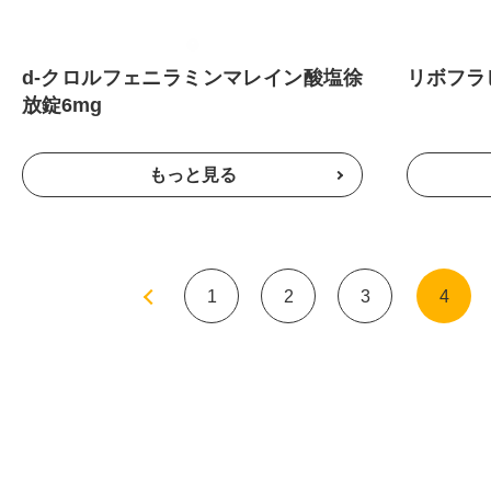
d-クロルフェニラミンマレイン酸塩徐
リボフラ
放錠6mg
«
1
2
3
4