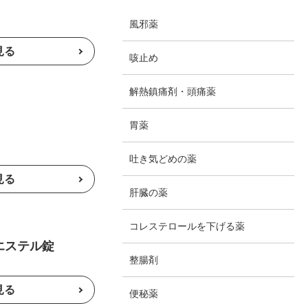
風邪薬
咳止め
解熱鎮痛剤・頭痛薬
胃薬
吐き気どめの薬
肝臓の薬
コレステロールを下げる薬
エステル錠
整腸剤
便秘薬