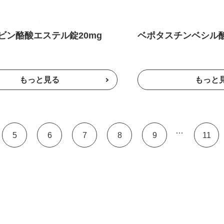
ビン酪酸エステル錠20mg
ベポタスチンベシル酸
…
5
6
7
8
9
11